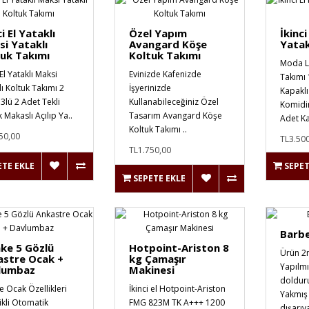
ci El Yataklı
Özel Yapım
İkinc
i Yataklı
Avangard Köşe
Yatak
uk Takımı
Koltuk Takımı
Moda L
 El Yataklı Maksi
Evinizde Kafenizde
Takımı 
lı Koltuk Takımı 2
İşyerinizde
Kapaklı
3lü 2 Adet Tekli
Kullanabileceğiniz Özel
Komidi
 Makaslı Açılıp Ya..
Tasarım Avangard Köşe
Adet Ka
Koltuk Takımı ..
50,00
TL3.50
TL1.750,00
ETE EKLE
SEPET
SEPETE EKLE
Barb
ke 5 Gözlü
Hotpoint-Ariston 8
Ürün 2
astre Ocak +
kg Çamaşır
Yapılmı
lumbaz
Makinesi
dolduru
e Ocak Özellikleri
İkinci el Hotpoint-Ariston
Yakmış
ikli Otomatik
FMG 823M TK A+++ 1200
dışarıya