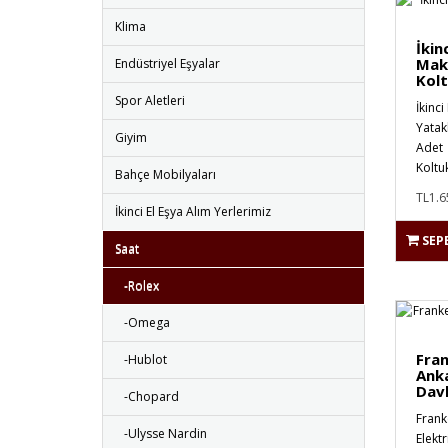
Klima
İkin
Maks
Endüstriyel Eşyalar
Kolt
Spor Aletleri
İkinci
Yatak
Giyim
Adet 
Koltuk
Bahçe Mobilyaları
TL1.6
İkinci El Eşya Alım Yerlerimiz
SEP
Saat
-Rolex
-Omega
Fran
-Hublot
Ank
Dav
-Chopard
Frank
-Ulysse Nardin
Elektr