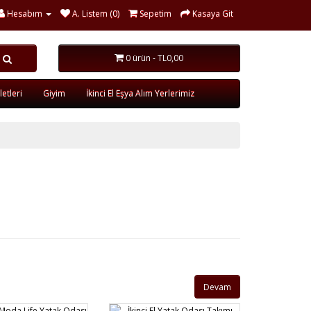
Hesabım
A. Listem (0)
Sepetim
Kasaya Git
0 ürün - TL0,00
etleri
Giyim
İkinci El Eşya Alım Yerlerimiz
Devam