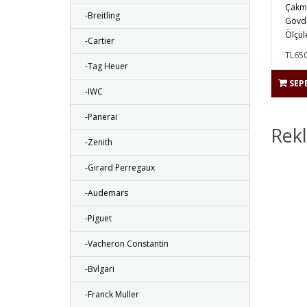
Çakma
-Breitling
Gövde
Ölçül
-Cartier
TL650
-Tag Heuer
SEP
-IWC
-Panerai
Rek
-Zenith
-Girard Perregaux
-Audemars
-Piguet
-Vacheron Constantin
-Bvlgari
-Franck Muller