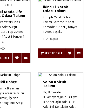
İkinci El Yatak
Odası Takımı
i El Moda Life
 Odası Takımı
Komple Yatak Odası
ife Yatak Odası
Takımı Gardrop 2 Adet
1 Adet Sürgü
Komodin 1 Adet Şifonyer
 Gardırop 2 Adet
1 Adet Başlık..
n 1Adet Şifonyer 1
TL2.000,00
ry..
0,00
SEPETE EKLE
E EKLE
ekü Bahçe
Solon Koltuk
Takımı
mm çift sactan
Hiç Bir Yerde
ştır arası taş yünü
Bulamayacağınız Bir Fiyat
lmuş, İçeride
Bir Adet Üçlü Koltuk Bir
 Olduğunuz Ateşi
Adet İkili Koltuk Bir Adet
..