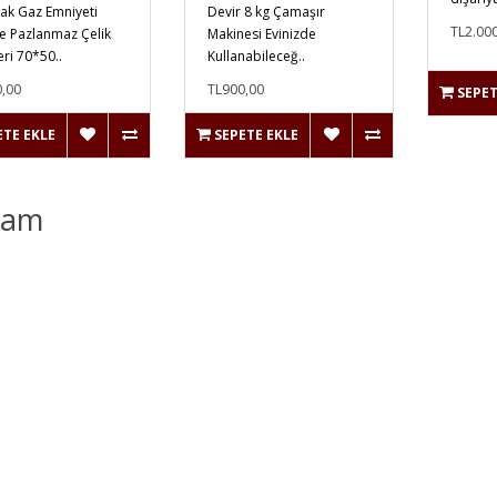
k Gaz Emniyeti
Devir 8 kg Çamaşır
TL2.00
 Pazlanmaz Çelik
Makinesi Evinizde
eri 70*50..
Kullanabileceğ..
,00
TL900,00
SEPET
ETE EKLE
SEPETE EKLE
lam