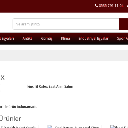
0535 791 11 04
s Eşyaları
Antika
Gümüş
Klima
Endüstriyel Eşyalar
Spor Al
ex
İkinci El Rolex Saat Alım Satım
oride ürün bulunamadı.
Ürünler