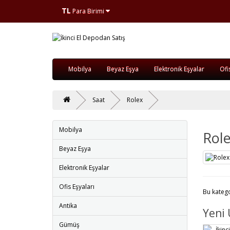
TL
Para Birimi
Mobilya
Beyaz Eşya
Elektronik Eşyalar
Ofi
Saat
Rolex
Mobilya
Rol
Beyaz Eşya
Elektronik Eşyalar
Ofis Eşyaları
Bu kateg
Antika
Yeni 
Gümüş