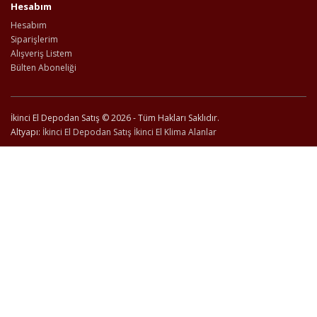
Hesabım
Hesabım
Siparişlerim
Alışveriş Listem
Bülten Aboneliği
İkinci El Depodan Satış © 2026 - Tüm Hakları Saklıdır.
Altyapı:
İkinci El Depodan Satış
İkinci El Klima Alanlar