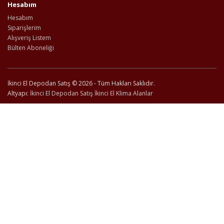
Hesabım
Hesabım
Siparişlerim
Alışveriş Listem
Bülten Aboneliği
İkinci El Depodan Satış © 2026 - Tüm Hakları Saklıdır.
Altyapı:
İkinci El Depodan Satış
İkinci El Klima Alanlar