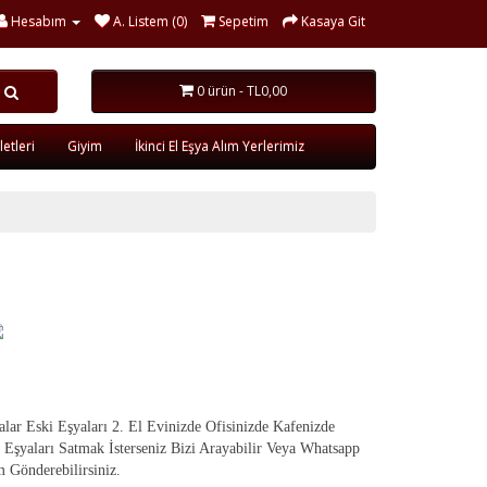
Hesabım
A. Listem (0)
Sepetim
Kasaya Git
0 ürün - TL0,00
etleri
Giyim
İkinci El Eşya Alım Yerlerimiz
alar Eski Eşyaları 2. El Evinizde Ofisinizde Kafenizde
 Eşyaları Satmak İsterseniz Bizi Arayabilir Veya Whatsapp
 Gönderebilirsiniz.