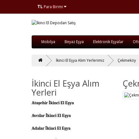
TL
Para Birimi
Mobilya
Beyaz Eşya
Elektronik Eşyalar
Ofi
İkinci El Eşya Alım Yerlerimiz
Çekmeköy
İkinci El Eşya Alım
Çek
Yerleri
Ataşehir İkinci El Eşya
Avcılar İkinci El Eşya
Adalar İkinci El Eşya