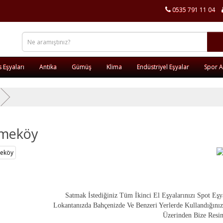
0535 791 11 04
s Eşyaları
Antika
Gümüş
Klima
Endüstriyel Eşyalar
Spor Al
meköy
Satmak İstediğiniz Tüm İkinci El Eşyalarınızı Spot Eşy
Lokantanızda Bahçenizde Ve Benzeri Yerlerde Kullandığınız
Üzerinden Bize Resim