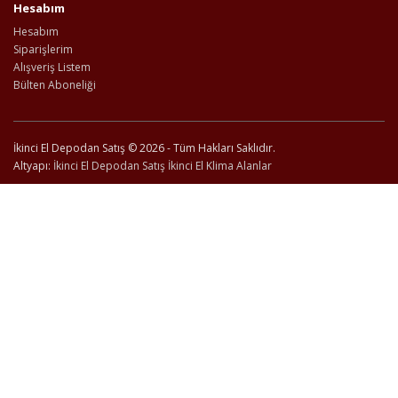
Hesabım
Hesabım
Siparişlerim
Alışveriş Listem
Bülten Aboneliği
İkinci El Depodan Satış © 2026 - Tüm Hakları Saklıdır.
Altyapı:
İkinci El Depodan Satış
İkinci El Klima Alanlar