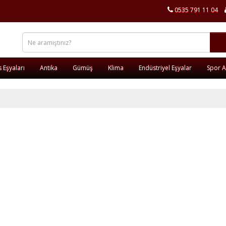
0535 791 11 04
s Eşyaları
Antika
Gümüş
Klima
Endüstriyel Eşyalar
Spor Al