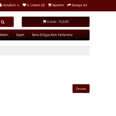
Hesabım
A. Listem (0)
Sepetim
Kasaya Git
0 ürün - TL0,00
etleri
Giyim
İkinci El Eşya Alım Yerlerimiz
Devam